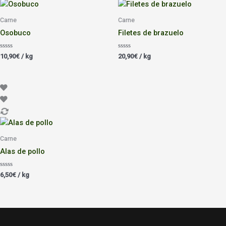
Carne
Carne
Osobuco
Filetes de brazuelo
Valorado
Valorado
10,90
€
/ kg
20,90
€
/ kg
con
con
0
0
de
de
5
5
Carne
Alas de pollo
Valorado
6,50
€
/ kg
con
0
de
5