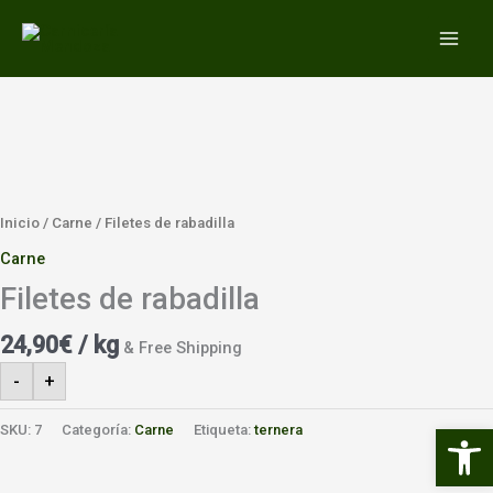
Ir
MAIN
al
MEN
contenido
Inicio
/
Carne
/ Filetes de rabadilla
Carne
Filetes de rabadilla
24,90
€
/ kg
& Free Shipping
-
+
Abrir 
SKU:
7
Categoría:
Carne
Etiqueta:
ternera