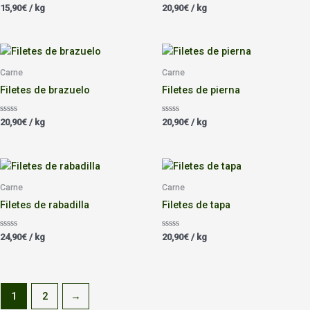
Valorado
Valorado
15,90
€
/ kg
20,90
€
/ kg
con
con
0
0
de
de
5
5
Carne
Carne
Filetes de brazuelo
Filetes de pierna
Valorado
Valorado
20,90
€
/ kg
20,90
€
/ kg
con
con
0
0
de
de
5
5
Carne
Carne
Filetes de rabadilla
Filetes de tapa
Valorado
Valorado
24,90
€
/ kg
20,90
€
/ kg
con
con
0
0
de
de
5
5
1
2
→