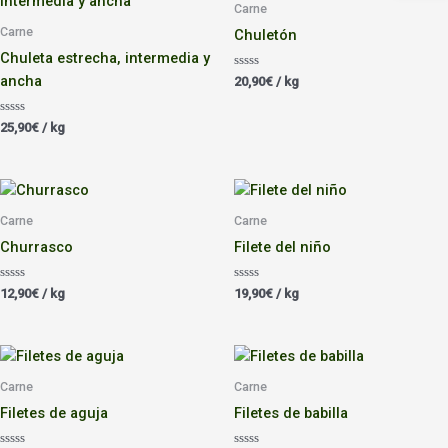
Carne
Carne
Chuletón
Chuleta estrecha, intermedia y
ancha
Valorado
20,90
€
/ kg
con
0
de
Valorado
25,90
€
/ kg
5
con
0
de
5
Carne
Carne
Churrasco
Filete del niño
Valorado
Valorado
12,90
€
/ kg
19,90
€
/ kg
con
con
0
0
de
de
5
5
Carne
Carne
Filetes de aguja
Filetes de babilla