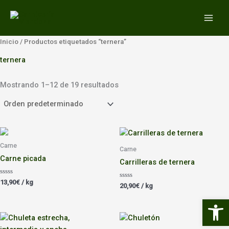
Ir
MAIN
al
MEN
contenido
Inicio
/ Productos etiquetados “ternera”
ternera
Mostrando 1–12 de 19 resultados
Carne
Carne
Carne picada
Carrilleras de ternera
Valorado
13,90
€
/ kg
Valorado
20,90
€
/ kg
con
con
0
0
Abrir 
de
de
5
5