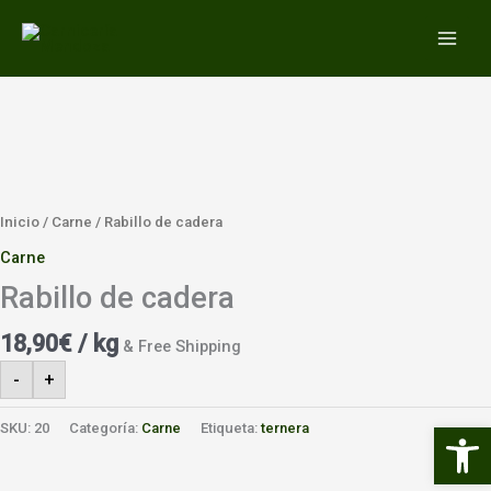
Ir
MAIN
al
MEN
contenido
Inicio
/
Carne
/ Rabillo de cadera
Carne
Rabillo de cadera
18,90
€
/ kg
& Free Shipping
-
+
Abrir 
SKU:
20
Categoría:
Carne
Etiqueta:
ternera