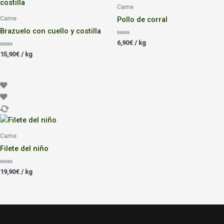
Carne
Carne
Pollo de corral
Brazuelo con cuello y costilla
Valorado
6,90
€
/ kg
con
Valorado
0
15,90
€
/ kg
con
de
0
5
de
5
Carne
Filete del niño
Valorado
19,90
€
/ kg
con
0
de
5