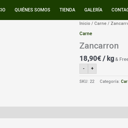
CIO
QUIÉNES SOMOS
TIENDA
GALERÍA
CONTA
Inicio
/
Carne
/ Zancarr
Carne
Zancarron
18,90
€
/ kg
& Fre
-
+
SKU:
22
Categoría:
Car