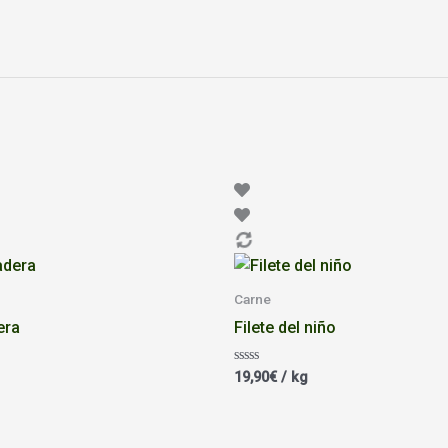
Carne
era
Filete del niño
Valorado
19,90
€
/ kg
con
0
de
5