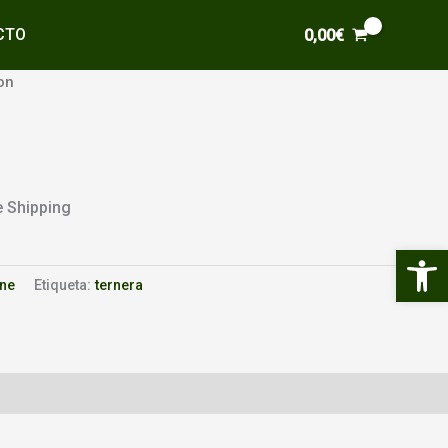
CTO
0,00
€
on
e Shipping
Abrir 
ne
Etiqueta:
ternera