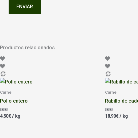
Productos relacionados
Carne
Carne
Pollo entero
Rabillo de cad
Valorado
Valorado
4,50
€
/ kg
18,90
€
/ kg
con
con
0
0
de
de
5
5