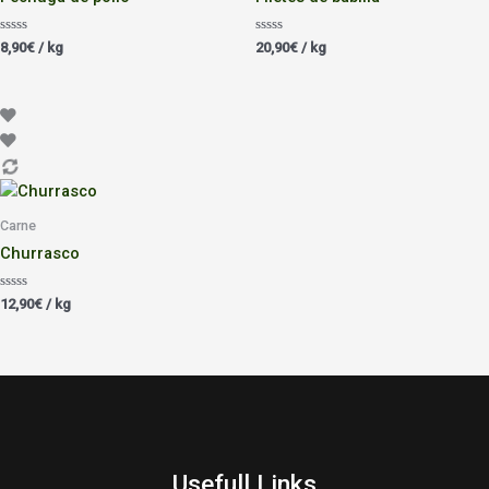
Valorado
Valorado
8,90
€
/ kg
20,90
€
/ kg
con
con
0
0
de
de
5
5
Carne
Churrasco
Valorado
12,90
€
/ kg
con
0
de
5
Usefull Links