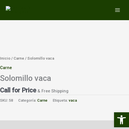
Ir
MAIN
al
MEN
contenido
Inicio
/
Carne
/ Solomillo vaca
Carne
Solomillo vaca
Call for Price
& Free Shipping
SKU:
58
Categoría:
Carne
Etiqueta:
vaca
Abrir 
Valoraciones (0)