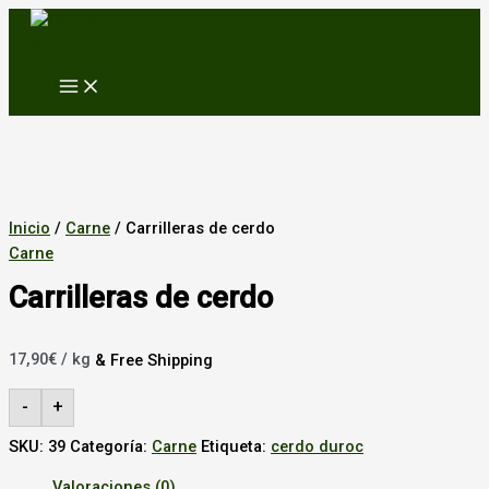
MAIN
Ir
MENU
al
contenido
Inicio
/
Carne
/ Carrilleras de cerdo
Carne
Carrilleras de cerdo
17,90
€
/ kg
& Free Shipping
-
+
SKU:
39
Categoría:
Carne
Etiqueta:
cerdo duroc
Valoraciones (0)