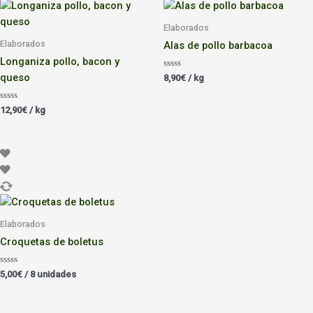
Elaborados
Elaborados
Alas de pollo barbacoa
Longaniza pollo, bacon y
queso
Valorado
8,90
€
/ kg
con
0
de
Valorado
12,90
€
/ kg
5
con
0
de
5
Elaborados
Croquetas de boletus
Valorado
5,00
€
/ 8 unidades
con
0
de
5