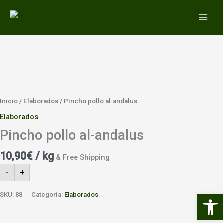
Ir
MAIN
al
MEN
contenido
Inicio
/
Elaborados
/ Pincho pollo al-andalus
Elaborados
Pincho pollo al-andalus
10,90
€
/ kg
& Free Shipping
-
+
Abrir 
SKU:
88
Categoría:
Elaborados