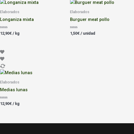
Elaborados
Elaborados
Longaniza mixta
Burguer meat pollo
Valorado
Valorado
12,90
€
/ kg
1,50
€
/ unidad
con
con
0
0
de
de
5
5
Elaborados
Medias lunas
Valorado
12,90
€
/ kg
con
0
de
5