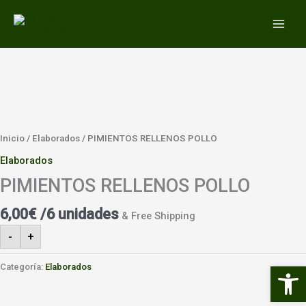
Ir
MAIN
al
MEN
contenido
Inicio
/
Elaborados
/ PIMIENTOS RELLENOS POLLO
Elaborados
PIMIENTOS RELLENOS POLLO
6,00
€
/6 unidades
& Free Shipping
-
+
Abrir 
Categoría:
Elaborados