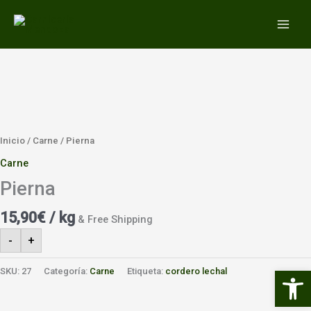
Ir
MAIN
al
MEN
contenido
Inicio
/
Carne
/ Pierna
Carne
Pierna
15,90
€
/ kg
& Free Shipping
-
+
Abrir 
SKU:
27
Categoría:
Carne
Etiqueta:
cordero lechal