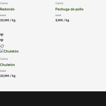
Carne
Carne
Redondo
Pechuga de pollo
Valorado
Valorado
20,90
€
/ kg
8,90
€
/ kg
con
con
0
0
de
de
5
5
Carne
Chuletón
Valorado
20,90
€
/ kg
con
0
de
5