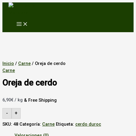
MAIN
Ir
MENU
al
contenido
Inicio
/
Carne
/ Oreja de cerdo
Carne
Oreja de cerdo
6,90
€
/ kg
& Free Shipping
-
+
SKU:
48
Categoría:
Carne
Etiqueta:
cerdo duroc
Valoraciones (0)