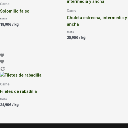
Carne
Carne
Solomillo falso
Chuleta estrecha, intermedia y
ancha
Valorado
18,90
€
/ kg
con
0
de
Valorado
5
25,90
€
/ kg
con
0
de
5
Carne
Filetes de rabadilla
Valorado
24,90
€
/ kg
con
0
de
5