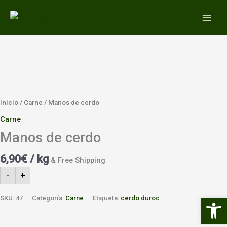
Ir
MAIN
al
MEN
contenido
Inicio
/
Carne
/ Manos de cerdo
Carne
Manos de cerdo
6,90
€
/ kg
& Free Shipping
-
+
Abrir 
SKU:
47
Categoría:
Carne
Etiqueta:
cerdo duroc