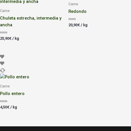
Carne
Carne
Redondo
Chuleta estrecha, intermedia y
ancha
Valorado
20,90
€
/ kg
con
0
de
Valorado
25,90
€
/ kg
5
con
0
de
5
Carne
Pollo entero
Valorado
4,50
€
/ kg
con
0
de
5