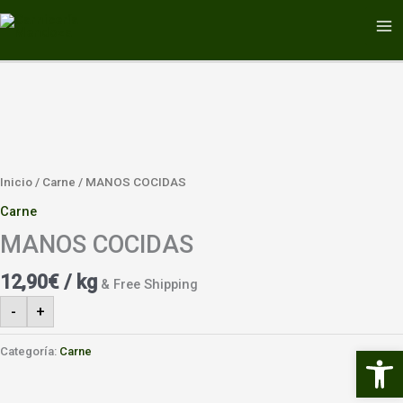
Ir
MA
al
ME
contenido
Inicio
/
Carne
/ MANOS COCIDAS
Carne
MANOS COCIDAS
12,90
€
/ kg
& Free Shipping
-
+
Abrir 
Categoría:
Carne