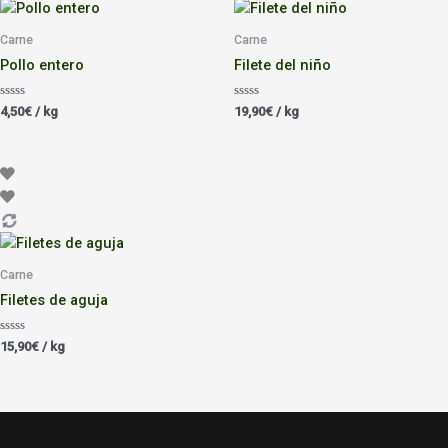
Carne
Carne
Pollo entero
Filete del niño
Valorado
Valorado
4,50
€
/ kg
19,90
€
/ kg
con
con
0
0
de
de
5
5
Carne
Filetes de aguja
Valorado
15,90
€
/ kg
con
0
de
5