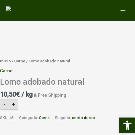
Ir
MAIN
al
MEN
contenido
Inicio
/
Carne
/ Lomo adobado natural
Carne
Lomo adobado natural
10,50
€
/ kg
& Free Shipping
-
+
Abrir 
SKU:
45
Categoría:
Carne
Etiqueta:
cerdo duroc