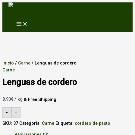
MAIN
Ir
MENU
al
contenido
Inicio
/
Carne
/ Lenguas de cordero
Carne
Lenguas de cordero
8,90
€
/ kg
& Free Shipping
-
+
SKU:
37
Categoría:
Carne
Etiqueta:
cordero de pasto
Valoraciones (0)