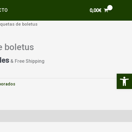
CTO
0,00
€
quetas de boletus
e boletus
des
& Free Shipping
Abrir 
borados