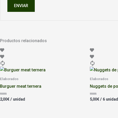
Productos relacionados
Elaborados
Elaborados
Burguer meat ternera
Nuggets de po
Valorado
Valorado
2,00
€
/ unidad
5,00
€
/ 6 unida
con
con
0
0
de
de
5
5