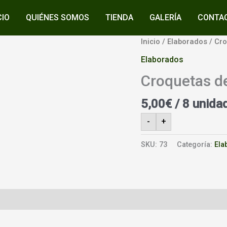
CIO
QUIÉNES SOMOS
TIENDA
GALERÍA
CONTA
Inicio
/
Elaborados
/ Cro
Elaborados
Croquetas d
5,00
€
/ 8 unida
-
+
SKU:
73
Categoría:
Ela