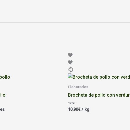
Elaborados
llo
Brocheta de pollo con verdu
Valorado
des
10,90
€
/ kg
con
0
de
5