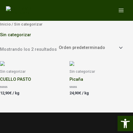
Ir
MAIN
al
MEN
contenido
Inicio
/ Sin categorizar
Sin categorizar
Mostrando los 2 resultados
Sin categorizar
Sin categorizar
CUELLO PASTO
Picaña
Valorado
Valorado
12,90
€
/ kg
24,90
€
/ kg
con
con
0
0
de
de
5
5
Abrir 